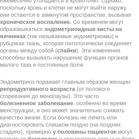
ежемесячно утолщается и кровоточит. Однако,
поскольку кровь и клетки не могут выйти наружу,
они остаются в замкнутом пространстве, вызывая
хроническое воспаление.
Со временем могут
образовываться
эндометриоидные кисты на
яичниках
(так называемые эндометриомы) и
рубцовая ткань, которая патологически соединяет
органы между собой (
спайки
). Эти изменения
способны вызывать нарушение функции органов
малого таза и постоянные боли.
Эндометриоз поражает главным образом женщин
репродуктивного возраста
(от полового
созревания до менопаузы). Это часто
болезненное заболевание
, особенно во время
менструации, и оно может значительно снижать
качество жизни. Если болезнь не лечить или
диагностировать слишком поздно (на поздних
стадиях), примерно
у половины пациенток
могут
развиться
бесплодие
и хронические сильные боли,