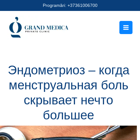
Перейти
Programări: +37361006700
к
содержимому
Эндометриоз – когда
менструальная боль
скрывает нечто
большее