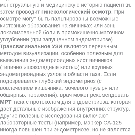
менструальную и медицинскую историю пациентки,
затем проводит
гинекологический осмотр
. При
осмотре могут быть пальпированы возможные
кистозные образования на яичниках или зоны
локализованной боли в прямокишечно-маточном
углублении (при запущенном эндометриозе).
Трансвагинальное УЗИ
является первичным
методом визуализации, особенно полезным для
выявления эндометриоидных кист яичников
(типично «шоколадные кисты») или крупных
эндометриоидных узлов в области таза. Если
подозревается глубокий эндометриоз (с
вовлечением кишечника, мочевого пузыря или
обширных поражений), врач может рекомендовать
МРТ таза
с протоколом для эндометриоза, которая
даёт детальные изображения внутренних структур.
Другие полезные исследования включают
лабораторные тесты (например, маркер CA-125
иногда повышен при эндометриозе, но не является