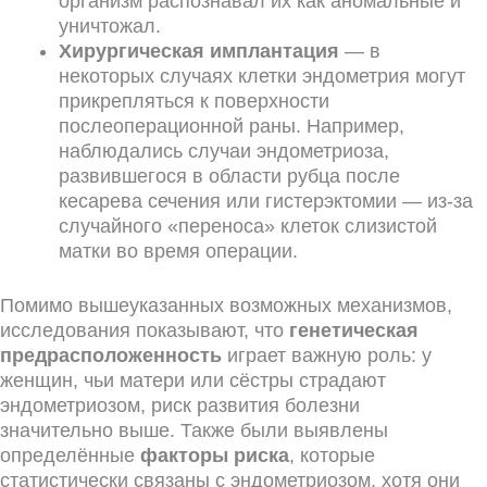
организм распознавал их как аномальные и
уничтожал.
Хирургическая имплантация
— в
некоторых случаях клетки эндометрия могут
прикрепляться к поверхности
послеоперационной раны. Например,
наблюдались случаи эндометриоза,
развившегося в области рубца после
кесарева сечения или гистерэктомии — из-за
случайного «переноса» клеток слизистой
матки во время операции.
Помимо вышеуказанных возможных механизмов,
исследования показывают, что
генетическая
предрасположенность
играет важную роль: у
женщин, чьи матери или сёстры страдают
эндометриозом, риск развития болезни
значительно выше. Также были выявлены
определённые
факторы риска
, которые
статистически связаны с эндометриозом, хотя они