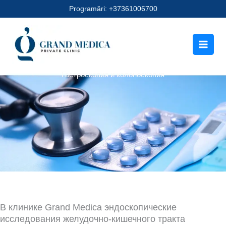
Перейти
Programări: +37361006700
к
содержимому
Гастроскопия и колоноскопия
В клинике Grand Medica эндоскопические
исследования желудочно-кишечного тракта