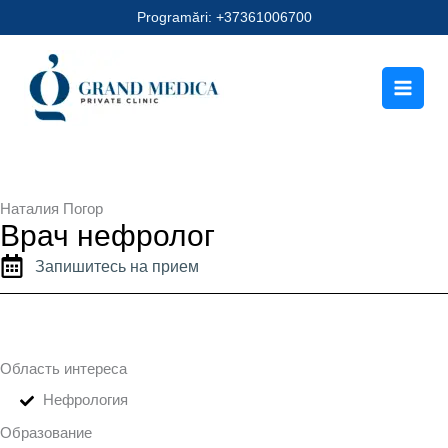
Перейти
Programări: +37361006700
к
содержимому
Наталия Погор
Врач нефролог
Запишитесь на прием
Область интереса
Нефрология
Образование