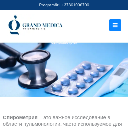
Перейти
Programări: +37361006700
к
содержимому
Спирометрия
Спирометрия
– это важное исследование в
области пульмонологии, часто используемое для