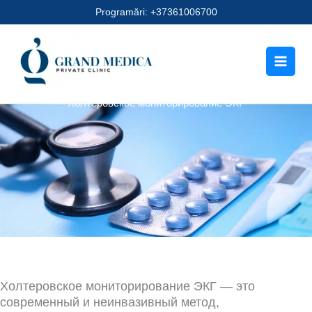
Перейти
Programări: +37361006700
к
содержимому
Холтеровское мониторирование ЭКГ
Холтеровское мониторирование ЭКГ — это
современный и неинвазивный метод,