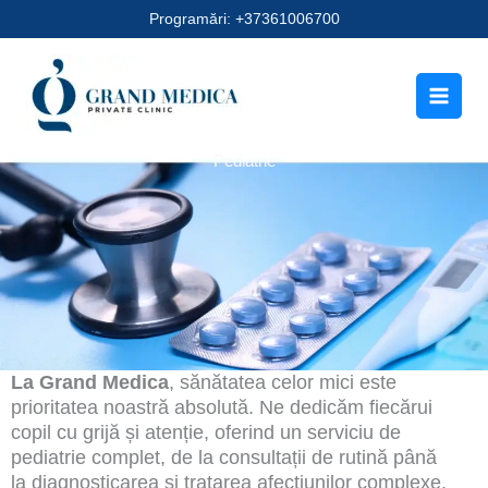
Skip
Programări: +37361006700
to
content
Pediatrie
La Grand Medica
, sănătatea celor mici este
prioritatea noastră absolută. Ne dedicăm fiecărui
copil cu grijă și atenție, oferind un serviciu de
pediatrie complet, de la consultații de rutină până
la diagnosticarea și tratarea afecțiunilor complexe.