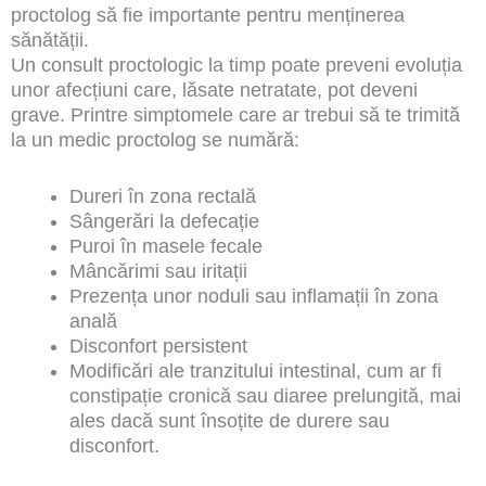
proctolog să fie importante pentru menținerea
sănătății.
Un consult proctologic la timp poate preveni evoluția
unor afecțiuni care, lăsate netratate, pot deveni
grave. Printre simptomele care ar trebui să te trimită
la un medic proctolog se numără:
Dureri în zona rectală
Sângerări la defecație
Puroi în masele fecale
Mâncărimi sau iritații
Prezența unor noduli sau inflamații în zona
anală
Disconfort persistent
Modificări ale tranzitului intestinal, cum ar fi
constipație cronică sau diaree prelungită, mai
ales dacă sunt însoțite de durere sau
disconfort.