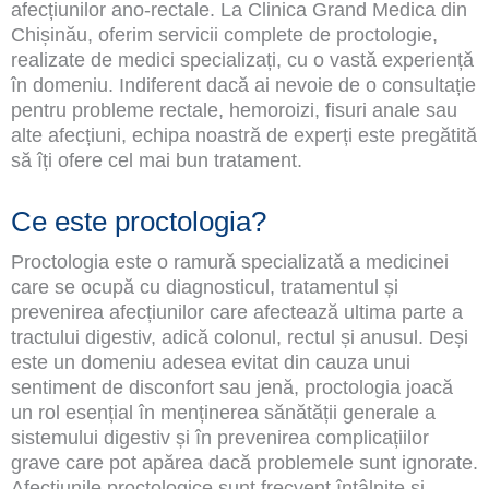
afecțiunilor ano-rectale. La Clinica Grand Medica din
Chișinău, oferim servicii complete de proctologie,
realizate de medici specializați, cu o vastă experiență
în domeniu. Indiferent dacă ai nevoie de o consultație
pentru probleme rectale, hemoroizi, fisuri anale sau
alte afecțiuni, echipa noastră de experți este pregătită
să îți ofere cel mai bun tratament.
Ce este proctologia?
Proctologia este o ramură specializată a medicinei
care se ocupă cu diagnosticul, tratamentul și
prevenirea afecțiunilor care afectează ultima parte a
tractului digestiv, adică colonul, rectul și anusul. Deși
este un domeniu adesea evitat din cauza unui
sentiment de disconfort sau jenă, proctologia joacă
un rol esențial în menținerea sănătății generale a
sistemului digestiv și în prevenirea complicațiilor
grave care pot apărea dacă problemele sunt ignorate.
Afecțiunile proctologice sunt frecvent întâlnite și