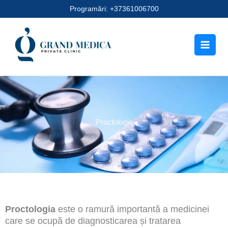
Skip
Programări: +37361006700
to
content
Proctologie
Proctologia
este o ramură importantă a medicinei
care se ocupă de diagnosticarea și tratarea