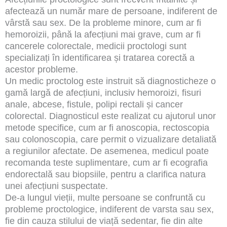
afectează un număr mare de persoane, indiferent de
vârstă sau sex. De la probleme minore, cum ar fi
hemoroizii, până la afecțiuni mai grave, cum ar fi
cancerele colorectale, medicii proctologi sunt
specializați în identificarea și tratarea corectă a
acestor probleme.
Un medic proctolog este instruit să diagnosticheze o
gamă largă de afecțiuni, inclusiv hemoroizi, fisuri
anale, abcese, fistule, polipi rectali și cancer
colorectal. Diagnosticul este realizat cu ajutorul unor
metode specifice, cum ar fi anoscopia, rectoscopia
sau colonoscopia, care permit o vizualizare detaliată
a regiunilor afectate. De asemenea, medicul poate
recomanda teste suplimentare, cum ar fi ecografia
endorectală sau biopsiile, pentru a clarifica natura
unei afecțiuni suspectate.
De-a lungul vieții, multe persoane se confruntă cu
probleme proctologice, indiferent de varsta sau sex,
fie din cauza stilului de viață sedentar, fie din alte