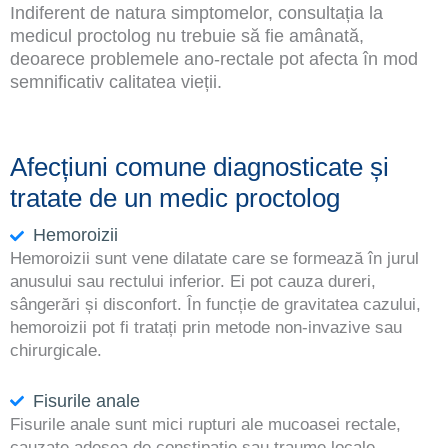
Indiferent de natura simptomelor, consultația la
medicul proctolog nu trebuie să fie amânată,
deoarece problemele ano-rectale pot afecta în mod
semnificativ calitatea vieții.
Afecțiuni comune diagnosticate și
tratate de un medic proctolog
Hemoroizii
Hemoroizii sunt vene dilatate care se formează în jurul
anusului sau rectului inferior. Ei pot cauza dureri,
sângerări și disconfort. În funcție de gravitatea cazului,
hemoroizii pot fi tratați prin metode non-invazive sau
chirurgicale.
Fisurile anale
Fisurile anale sunt mici rupturi ale mucoasei rectale,
cauzate adesea de constipație sau traume locale.