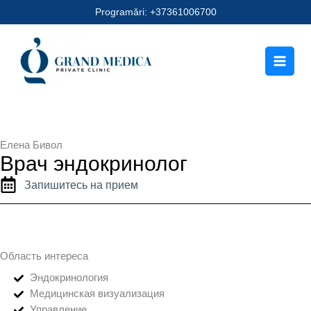
Перейти
Programări: +37361006700
к
содержимому
Елена Бивол
Врач эндокринолог
Запишитесь на прием
Область интереса
Эндокринология
Медицинская визуализация
Управление