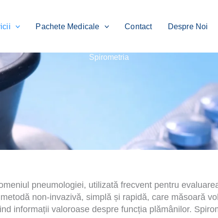
icii
Pachete Medicale
Contact
Despre Noi
Spirometria
domeniul pneumologiei, utilizată frecvent pentru evaluare
 o metodă non-invazivă, simplă și rapidă, care măsoară v
ferind informații valoroase despre funcția plămânilor. Spiro