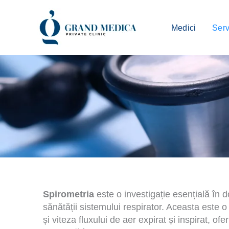
Skip
to
Medici
Serv
content
Spirometria
este o investigație esențială în 
sănătății sistemului respirator. Aceasta este
și viteza fluxului de aer expirat și inspirat, o