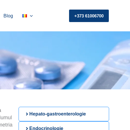
Blog
+373 61006700
a
Hepato-gastroenterologie
olumul
metria
Endocrinologie