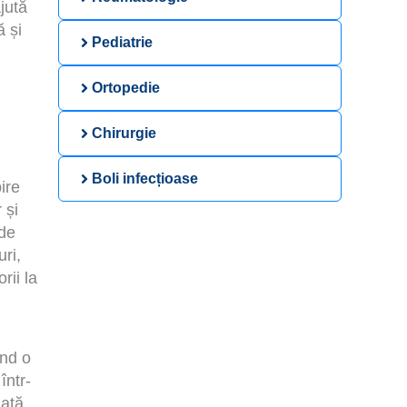
jută
ă și
Pediatrie
Ortopedie
Chirurgie
Boli infecțioase
ire
 și
 de
uri,
rii la
ind o
într-
dată