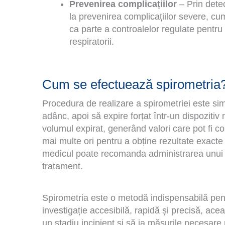
Prevenirea complicațiilor
– Prin detec
la prevenirea complicațiilor severe, cu
ca parte a controalelor regulate pentru
respiratorii.
Cum se efectuează spirometria
Procedura de realizare a spirometriei este si
adânc, apoi să expire forțat într-un dispozitiv
volumul expirat, generând valori care pot fi c
mai multe ori pentru a obține rezultate exacte 
medicul poate recomanda administrarea unui br
tratament.
Spirometria este o metodă indispensabilă pentr
investigație accesibilă, rapidă și precisă, acea
un stadiu incipient și să ia măsurile necesare