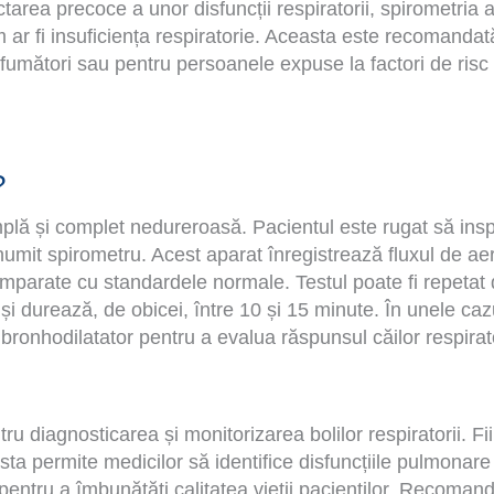
tarea precoce a unor disfuncții respiratorii, spirometria a
m ar fi insuficiența respiratorie. Aceasta este recomandat
 fumători sau pentru persoanele expuse la factori de risc
?
mplă și complet nedureroasă. Pacientul este rugat să insp
 numit spirometru. Acest aparat înregistrează fluxul de aer
omparate cu standardele normale. Testul poate fi repetat
și durează, de obicei, între 10 și 15 minute. În unele caz
onhodilatator pentru a evalua răspunsul căilor respirato
u diagnosticarea și monitorizarea bolilor respiratorii. Fi
sta permite medicilor să identifice disfuncțiile pulmonare 
 pentru a îmbunătăți calitatea vieții pacienților. Recoman