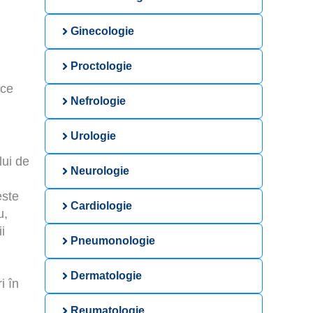
Ginecologie
Proctologie
 ce
Nefrologie
Urologie
lui de
Neurologie
este
Cardiologie
u,
ii
Pneumonologie
Dermatologie
i în
Reumatologie