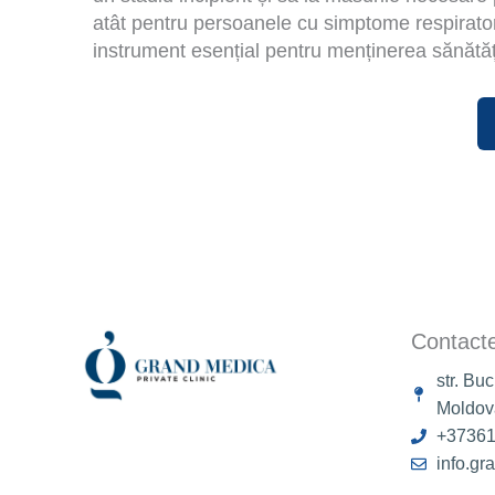
atât pentru persoanele cu simptome respiratori
instrument esențial pentru menținerea sănătăți
Contact
str. Bu
Moldov
+3736
info.g