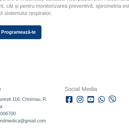
i, cât și pentru monitorizarea preventivă, spirometria es
i sistemului respirator.
Programează-te
e
Social Media
curești 116, Chisinau, R.
a
1006700
randmedica@gmail.com