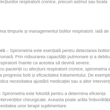
fecțiunilor respiratorii cronice, precum astmul sau boala
rea timpurie și managementul bolilor respiratorii. Iată de
rii
– Spirometria este esențială pentru detectarea bolilor
nară. Prin măsurarea capacității pulmonare și a debitu
espiratorii înainte ca acestea să devină severe.
u pacienții cu afecțiuni respiratorii cronice, spirometria 
 progresia bolii și eficacitatea tratamentului. De exempl
ndica necesitatea ajustării medicației sau a altor intervenț
 Spirometria este folosită pentru a determina eficiența
rvențiilor chirurgicale. Aceasta poate arăta îmbunătățir
esitatea unor terapii suplimentare.