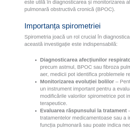
este utilă în diagnosticarea și monitorizarea a
pulmonară obstructivă cronică (BPOC).
Importanța spirometriei
Spirometria joacă un rol crucial în diagnostica
această investigație este indispensabilă:
Diagnosticarea afecțiunilor respirato
precum astmul, BPOC sau fibroza pulmo
aer, medicii pot identifica problemele r
Monitorizarea evoluției bolilor
– Pentr
un instrument important pentru a evalua
modificările valorilor spirometrice pot i
terapeutice.
Evaluarea răspunsului la tratament
–
tratamentelor medicamentoase sau a inte
funcția pulmonară sau poate indica nec