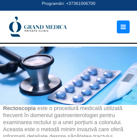
Skip
Programări: +37361006700
to
content
Rectoscopia
Rectoscopia
este o procedură medicală utilizată
frecvent în domeniul gastroenterologiei pentru
examinarea rectului și a unei porțiuni a colonului.
Aceasta este o metodă minim invazivă care oferă
informații detaliate despre sănătatea tractului