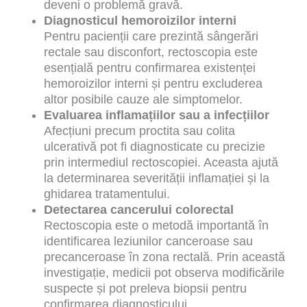
deveni o problemă gravă.
Diagnosticul hemoroizilor interni
Pentru pacienții care prezintă sângerări
rectale sau disconfort, rectoscopia este
esențială pentru confirmarea existenței
hemoroizilor interni și pentru excluderea
altor posibile cauze ale simptomelor.
Evaluarea inflamațiilor sau a infecțiilor
Afecțiuni precum proctita sau colita
ulcerativă pot fi diagnosticate cu precizie
prin intermediul rectoscopiei. Aceasta ajută
la determinarea severității inflamației și la
ghidarea tratamentului.
Detectarea cancerului colorectal
Rectoscopia este o metodă importantă în
identificarea leziunilor canceroase sau
precanceroase în zona rectală. Prin această
investigație, medicii pot observa modificările
suspecte și pot preleva biopsii pentru
confirmarea diagnosticului.