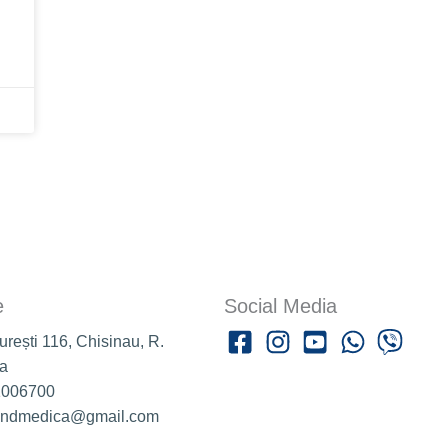
e
Social Media
curești 116, Chisinau, R.
a
1006700
randmedica@gmail.com