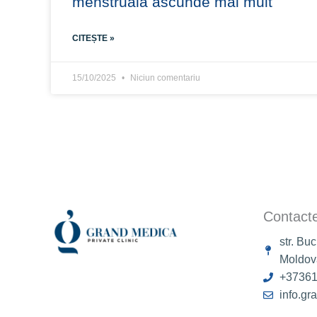
menstruală ascunde mai mult
CITEȘTE »
15/10/2025
Niciun comentariu
Contact
str. Bu
Moldov
+3736
info.g