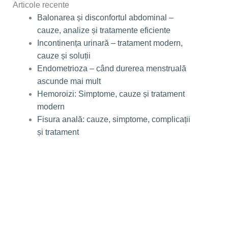
Articole recente
Balonarea și disconfortul abdominal –
cauze, analize și tratamente eficiente
Incontinența urinară – tratament modern,
cauze și soluții
Endometrioza – când durerea menstruală
ascunde mai mult
Hemoroizi: Simptome, cauze și tratament
modern
Fisura anală: cauze, simptome, complicații
și tratament