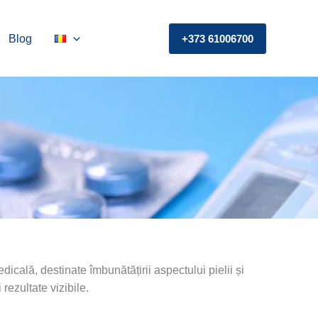
Blog
+373 61006700
cală, destinate îmbunătățirii aspectului pielii și
rezultate vizibile.