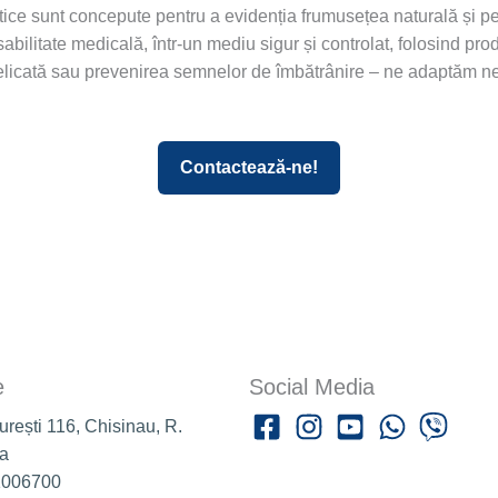
ce sunt concepute pentru a evidenția frumusețea naturală și pentr
bilitate medicală, într-un mediu sigur și controlat, folosind pro
 delicată sau prevenirea semnelor de îmbătrânire – ne adaptăm ne
Contactează-ne!
e
Social Media
curești 116, Chisinau, R.
a
1006700