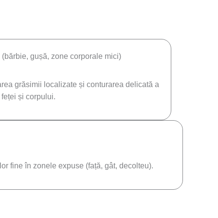
e (bărbie, gușă, zone corporale mici)
varea grăsimii localizate și conturarea delicată a
feței și corpului.
or fine în zonele expuse (față, gât, decolteu).