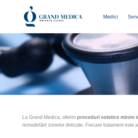
Skip
to
Medici
Serv
content
La Grand Medica, oferim
proceduri estetice minim 
remodelării zonelor delicate. Fiecare tratament este ad