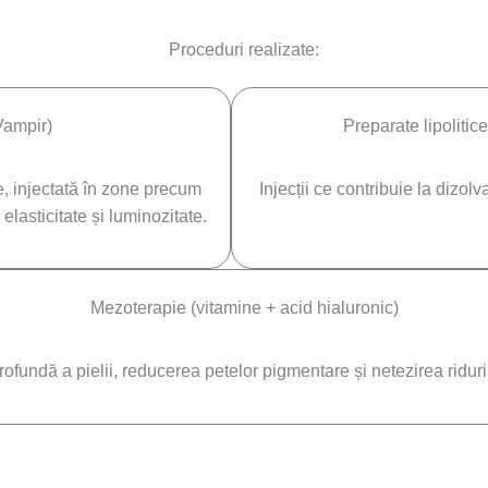
Proceduri realizate:
Vampir)
Preparate lipolitic
, injectată în zone precum
Injecții ce contribuie la dizol
elasticitate și luminozitate.
Mezoterapie (vitamine + acid hialuronic)
ofundă a pielii, reducerea petelor pigmentare și netezirea riduril